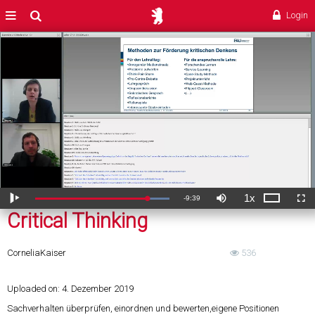
Critical Thinking
MENÜ
Suche
Login
1x
Verbleibende
-
9:39
Geladen
:
Theater
Wiedergabe
Ton
Wiedergabegeschwi
Voll
84.23%
aus
Critical Thinking
ZeitÂ
Cornelia
Kaiser
536
Uploaded on:
4. Dezember 2019
Sachverhalten überprüfen, einordnen und bewerten,eigene Positionen