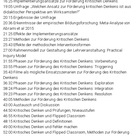
16:25
Implementierungsansätze zur Förderung Kritischen Denkens
19:05
Umfrage: „Welchen Ansatz zur Förderung kritischen Denkens ist aus
didaktischer Perspektive am Wirksamsten?“
20:15
Ergebnisse der Umfrage
20:36
Erkenntnisse der empirischen Bildungsforschung: Meta-Analyse von
Abrami et al 2015
21:25
Effekte der Implementierungsansätze
23:27
Methoden zur Förderung Kritischen Denkens
25:43
Effekte der methodischen Interventionsformen
27:00
Rahmenmodell zur Gestaltung der Lehrveranstaltung: Practical
Inquiry Model
31:55
Phasen zur Förderung des Kritischen Denkens: Vorbereitung
33:55
Phasen zur Förderung des Kritischen Denkens: Triggering
35:43
Filme als mögliche Einsatzszenarien zur Förderung des Kritischen
Denkens
36:32
Phasen zur Förderung des Kritischen Denkens: Exploration
38:24
Phasen zur Förderung des Kritischen Denkens: Integration
39:23
Phasen zur Förderung des Kritischen Denkens: Resolution
40:05
Methoden zur Förderung des Kritischen Denkens
43:00
Austausch und Diskussion
44:50
Kritisches Denken und Prüfungen, Niveaustufen
46:55
Kritisches Denken und Flipped Classroom
48:15
Kritisches Denken und Definitionen
49:00
Kritisches Denken und Fehler machen
52:00
Kritisches Denken und Flipped Classroom, Methoden zur Förderung