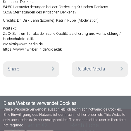
Kritischen Denkens
54:50
Herausforderungen bei der Förderung Kritischen Denkens
56:38
Sternstunden des Kritischen Denkens?
Credits: Dr. Dirk Jahn (Experte), Katrin Rubel (Moderation)
Kontakt:
ZaQ- Zentrum für akademische Qualitätssicherung und –entwicklung /
Hochschuldidaktik
didaktik@hwr-berlin.de
https://www.hwr-berlin.de/didaktik
Share
Related Media
Diese Webseite verwendet Cookies
Diese Webseite verwendet ausschließlich technisch notwendige Cookies.
Eine Einwilligung des Nutzers ist demnach nicht erforderlich. This Website
only uses technically necessary cookies. The consent of the user is therefore
HWR Berlin ©
Rechtliche
not required.