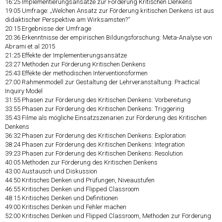
16:25
Implementierungsansätze zur Förderung Kritischen Denkens
19:05
Umfrage: „Welchen Ansatz zur Förderung kritischen Denkens ist aus
didaktischer Perspektive am Wirksamsten?“
20:15
Ergebnisse der Umfrage
20:36
Erkenntnisse der empirischen Bildungsforschung: Meta-Analyse von
Abrami et al 2015
21:25
Effekte der Implementierungsansätze
23:27
Methoden zur Förderung Kritischen Denkens
25:43
Effekte der methodischen Interventionsformen
27:00
Rahmenmodell zur Gestaltung der Lehrveranstaltung: Practical
Inquiry Model
31:55
Phasen zur Förderung des Kritischen Denkens: Vorbereitung
33:55
Phasen zur Förderung des Kritischen Denkens: Triggering
35:43
Filme als mögliche Einsatzszenarien zur Förderung des Kritischen
Denkens
36:32
Phasen zur Förderung des Kritischen Denkens: Exploration
38:24
Phasen zur Förderung des Kritischen Denkens: Integration
39:23
Phasen zur Förderung des Kritischen Denkens: Resolution
40:05
Methoden zur Förderung des Kritischen Denkens
43:00
Austausch und Diskussion
44:50
Kritisches Denken und Prüfungen, Niveaustufen
46:55
Kritisches Denken und Flipped Classroom
48:15
Kritisches Denken und Definitionen
49:00
Kritisches Denken und Fehler machen
52:00
Kritisches Denken und Flipped Classroom, Methoden zur Förderung