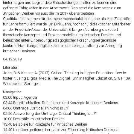
hinterfragen und begründete Entscheidungen treffen zu können sind
gefragte Fähigkeiten in der Arbeitswelt. Das setzt die Kompetenz zum
‚Kritischen Denken‘ voraus, die im 2017 überarbeiteten
Qualifikationsrahmen für deutsche Hochschulabschlusse als eine Zielgröße
für Lehre formuliert wurde. Dr. Dirk Jahn, hochschuldidaktischer Mitarbeiter
an der Friedrich-Alexander Universität Erlangen Nürnberg diskutiert
theoretische Konzepte und Prozessmodelle zum kritischen Denken und
beleuchtet unter Einbindungpädagogischer Forschungsergebnisse
konkrete Handlungsmöglichkeiten in der Lehrgestaltung zur Anregung
kritischen Denkens.
04.12.2019
Literatur:
Jahn, D. & Kenner, A. (2017). Critical Thinking in Higher Education: How to
foster it using Digital Media. The Digital Turn in Higher Education, S. 81-109.
Wiesbaden: Springer.
Navigation:
02:00
Input: Agenda
03:44
Begrifflichkeiten: Definitionen und Konzepte kritischen Denkens
04:06
Umfrage: „Critical Thinking is …?“
05:56
Auswertung der Umfrage „Critical Thinking is …?“
10:00
Denkstile im kritischen Denken
13:40
Beispiele für Konzepte für Kritisches Denken
14:40
fachübergreifende Lernziele zur Förderung Kritischen Denkens