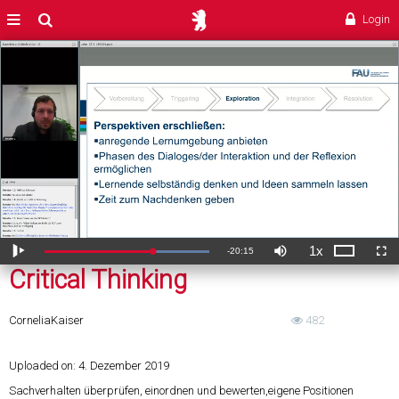
Critical Thinking
MENÜ
Suche
Login
1x
Verbleibende
-
20:15
Geladen
:
Theater
Wiedergabe
Ton
Wiedergabegeschwi
Voll
65.54%
aus
Critical Thinking
ZeitÂ
Cornelia
Kaiser
482
Uploaded on:
4. Dezember 2019
Sachverhalten überprüfen, einordnen und bewerten,eigene Positionen