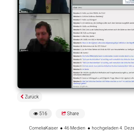
Geladen
:
83.20%
Zurück
516
Share
516views
Cornelia
Kaiser
46 Medien
hochgeladen 4. Dez