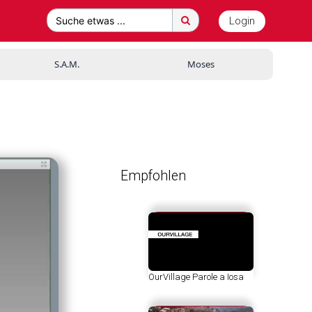
Login
Suche etwas ...
S.A.M.
Moses
Empfohlen
OurVillage Parole a Iosa