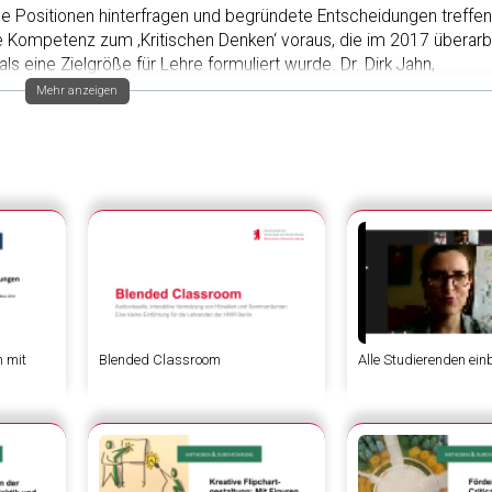
e Positionen hinterfragen und begründete Entscheidungen treffe
die Kompetenz zum ‚Kritischen Denken‘ voraus, die im 2017 überarb
 eine Zielgröße für Lehre formuliert wurde. Dr. Dirk Jahn,
nder Universität Erlangen Nürnberg diskutiert theoretische Konzep
Mehr anzeigen
unter Einbindungpädagogischer Forschungsergebnisse konkrete
ng kritischen Denkens.
ucation: How to foster it using Digital Media. The Digital Turn in Hig
chen Denkens
n mit
Blended Classroom
Alle Studierenden ein
hen Denkens
n Denkens