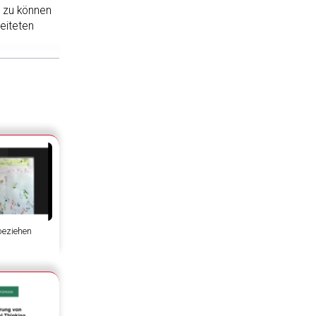
n zu können
eiteten
te und
her
beziehen