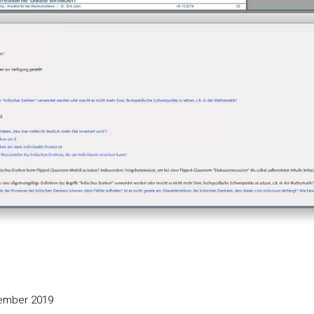
Ton
Wiedergab
O
aus
q
s
m
ember 2019