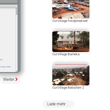
OurVillage Fondjomekwet
OurVillage Bameka
egeschwindigkeit
pen
uality
elector
enu
Weiter
OurVillage Batoufam 2
Lade mehr