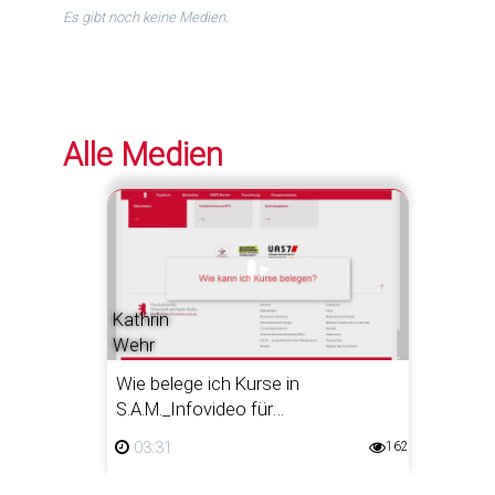
Es gibt noch keine Medien.
Alle Medien
Kathrin
Wehr
Wie belege ich Kurse in
S.A.M._Infovideo für
Bachelorstudierende am FB1
162 views
03:31
03:31
162
duration