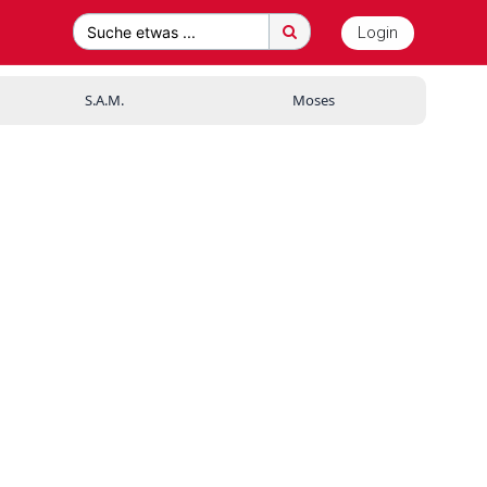
Login
Suche etwas ...
S.A.M.
Moses