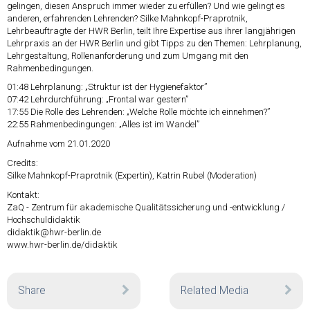
gelingen, diesen Anspruch immer wieder zu erfüllen? Und wie gelingt es
anderen, erfahrenden Lehrenden? Silke Mahnkopf-Praprotnik,
Lehrbeauftragte der HWR Berlin, teilt Ihre Expertise aus ihrer langjährigen
Lehrpraxis an der HWR Berlin und gibt Tipps zu den Themen: Lehrplanung,
Lehrgestaltung, Rollenanforderung und zum Umgang mit den
Rahmenbedingungen.
01:48
Lehrplanung: „Struktur ist der Hygienefaktor”
07:42
Lehrdurchführung: „Frontal war gestern”
17:55
Die Rolle des Lehrenden: „Welche Rolle möchte ich einnehmen?”
22:55
Rahmenbedingungen: „Alles ist im Wandel”
Aufnahme vom 21.01.2020
Credits:
Silke Mahnkopf-Praprotnik (Expertin), Katrin Rubel (Moderation)
Kontakt:
ZaQ - Zentrum für akademische Qualitätssicherung und -entwicklung /
Hochschuldidaktik
didaktik@hwr-berlin.de
www.hwr-berlin.de/didaktik
Share
Related Media