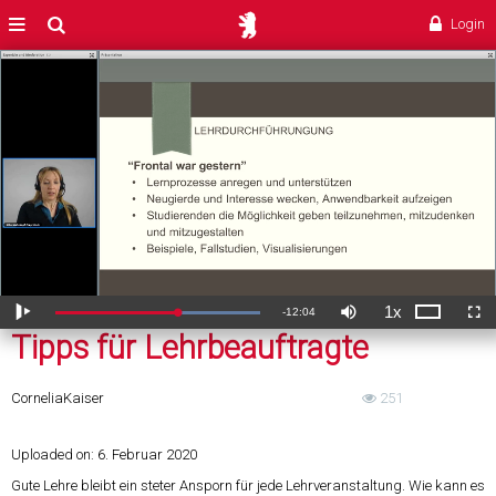
Tipps für Lehrbeauftragte
MENÜ
Suche
Login
1x
Verbleibende
-
12:04
Geladen
:
Theater
Wiedergabe
Ton
Wiedergabegeschwi
Voll
61.35%
aus
Tipps für Lehrbeauftragte
ZeitÂ
Cornelia
Kaiser
251
Uploaded on:
6. Februar 2020
Gute Lehre bleibt ein steter Ansporn für jede Lehrveranstaltung. Wie kann es