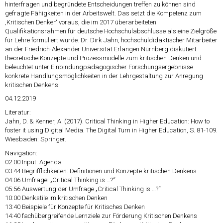
hinterfragen und begründete Entscheidungen treffen zu können sind
gefragte Fähigkeiten in der Arbeitswelt. Das setzt die Kompetenz zum
‚Kritischen Denken‘ voraus, die im 2017 überarbeiteten
Qualifikationsrahmen für deutsche Hochschulabschlusse als eine Zielgröße
für Lehre formuliert wurde. Dr. Dirk Jahn, hochschuldidaktischer Mitarbeiter
an der Friedrich-Alexander Universität Erlangen Nürnberg diskutiert
theoretische Konzepte und Prozessmodelle zum kritischen Denken und
beleuchtet unter Einbindungpädagogischer Forschungsergebnisse
konkrete Handlungsmöglichkeiten in der Lehrgestaltung zur Anregung
kritischen Denkens.
04.12.2019
Literatur:
Jahn, D. & Kenner, A. (2017). Critical Thinking in Higher Education: How to
foster it using Digital Media. The Digital Turn in Higher Education, S. 81-109.
Wiesbaden: Springer.
Navigation:
02:00
Input: Agenda
03:44
Begrifflichkeiten: Definitionen und Konzepte kritischen Denkens
04:06
Umfrage: „Critical Thinking is …?“
05:56
Auswertung der Umfrage „Critical Thinking is …?“
10:00
Denkstile im kritischen Denken
13:40
Beispiele für Konzepte für Kritisches Denken
14:40
fachübergreifende Lernziele zur Förderung Kritischen Denkens