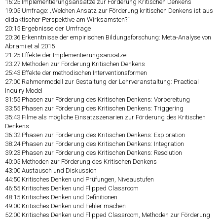
16:25
Implementierungsansätze zur Förderung Kritischen Denkens
19:05
Umfrage: „Welchen Ansatz zur Förderung kritischen Denkens ist aus
didaktischer Perspektive am Wirksamsten?“
20:15
Ergebnisse der Umfrage
20:36
Erkenntnisse der empirischen Bildungsforschung: Meta-Analyse von
Abrami et al 2015
21:25
Effekte der Implementierungsansätze
23:27
Methoden zur Förderung Kritischen Denkens
25:43
Effekte der methodischen Interventionsformen
27:00
Rahmenmodell zur Gestaltung der Lehrveranstaltung: Practical
Inquiry Model
31:55
Phasen zur Förderung des Kritischen Denkens: Vorbereitung
33:55
Phasen zur Förderung des Kritischen Denkens: Triggering
35:43
Filme als mögliche Einsatzszenarien zur Förderung des Kritischen
Denkens
36:32
Phasen zur Förderung des Kritischen Denkens: Exploration
38:24
Phasen zur Förderung des Kritischen Denkens: Integration
39:23
Phasen zur Förderung des Kritischen Denkens: Resolution
40:05
Methoden zur Förderung des Kritischen Denkens
43:00
Austausch und Diskussion
44:50
Kritisches Denken und Prüfungen, Niveaustufen
46:55
Kritisches Denken und Flipped Classroom
48:15
Kritisches Denken und Definitionen
49:00
Kritisches Denken und Fehler machen
52:00
Kritisches Denken und Flipped Classroom, Methoden zur Förderung