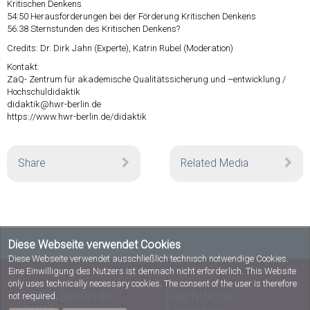
Kritischen Denkens
54:50
Herausforderungen bei der Förderung Kritischen Denkens
56:38
Sternstunden des Kritischen Denkens?
Credits: Dr. Dirk Jahn (Experte), Katrin Rubel (Moderation)
Kontakt:
ZaQ- Zentrum für akademische Qualitätssicherung und –entwicklung /
Hochschuldidaktik
didaktik@hwr-berlin.de
https://www.hwr-berlin.de/didaktik
Share
Related Media
Diese Webseite verwendet Cookies
Diese Webseite verwendet ausschließlich technisch notwendige Cookies.
Eine Einwilligung des Nutzers ist demnach nicht erforderlich. This Website
only uses technically necessary cookies. The consent of the user is therefore
HWR Berlin ©
Rechtliche
not required.