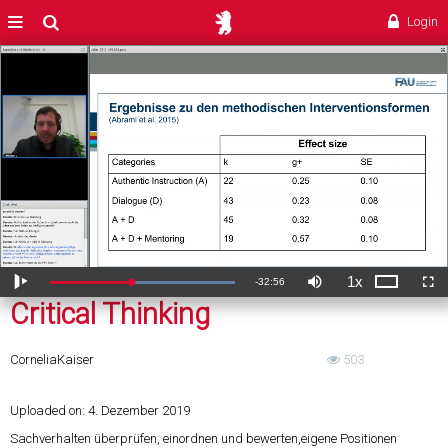
Critical Thinking
MENÜ
Suche
Login
1x
Verbleibende
-
32:56
Geladen
:
Theater
Wiedergabe
Ton
Wiedergabegeschwi
Voll
44.11%
aus
Critical Thinking
ZeitÂ
Cornelia
Kaiser
503
Uploaded on:
4. Dezember 2019
Sachverhalten überprüfen, einordnen und bewerten,eigene Positionen