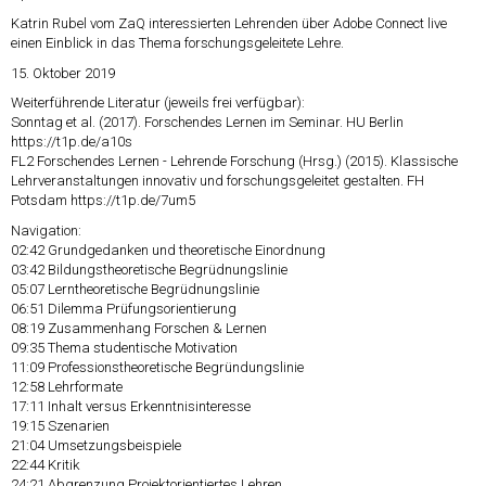
Katrin Rubel vom ZaQ interessierten Lehrenden über Adobe Connect live
einen Einblick in das Thema forschungsgeleitete Lehre.
15. Oktober 2019
Weiterführende Literatur (jeweils frei verfügbar):
Sonntag et al. (2017). Forschendes Lernen im Seminar. HU Berlin
https://t1p.de/a10s
FL2 Forschendes Lernen - Lehrende Forschung (Hrsg.) (2015). Klassische
Lehrveranstaltungen innovativ und forschungsgeleitet gestalten. FH
Potsdam
https://t1p.de/7um5
Navigation:
02:42
Grundgedanken und theoretische Einordnung
03:42
Bildungstheoretische Begrüdnungslinie
05:07
Lerntheoretische Begrüdnungslinie
06:51
Dilemma Prüfungsorientierung
08:19
Zusammenhang Forschen & Lernen
09:35
Thema studentische Motivation
11:09
Professionstheoretische Begründungslinie
12:58
Lehrformate
17:11
Inhalt versus Erkenntnisinteresse
19:15
Szenarien
21:04
Umsetzungsbeispiele
22:44
Kritik
24:21
Abgrenzung Projektorientiertes Lehren