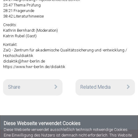
25:47
Thema Prüfung
28:21
Fragerunde
38:42
Literaturhinweise
Credits:
Kathrin Bernhardt (Moderation)
Katrin Rubel (Gast)
Kontakt:
ZaQ - Zentrum für akademische Qualitätssicherung und -entwicklung /
Hochschuldiaktik
didaktik@hwr-berlin.de
https://www.hwr-berlin.de/didaktik
Share
Related Media
Diese Webseite verwendet Cookies
Diese Webseite verwendet ausschließlich technisch notwendige Cookies.
Eine Einwilligung des Nutzers ist demnach nicht erforderlich. This Website