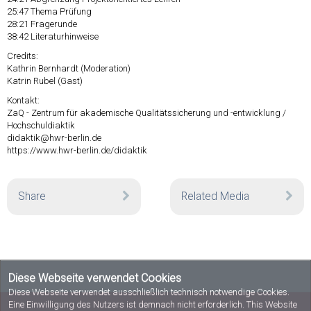
25:47
Thema Prüfung
28:21
Fragerunde
38:42
Literaturhinweise
Credits:
Kathrin Bernhardt (Moderation)
Katrin Rubel (Gast)
Kontakt:
ZaQ - Zentrum für akademische Qualitätssicherung und -entwicklung /
Hochschuldiaktik
didaktik@hwr-berlin.de
https://www.hwr-berlin.de/didaktik
Share
Related Media
Diese Webseite verwendet Cookies
Diese Webseite verwendet ausschließlich technisch notwendige Cookies.
Eine Einwilligung des Nutzers ist demnach nicht erforderlich. This Website