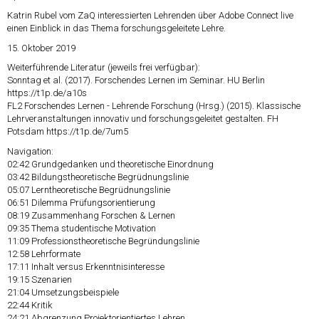
Katrin Rubel vom ZaQ interessierten Lehrenden über Adobe Connect live
einen Einblick in das Thema forschungsgeleitete Lehre.
15. Oktober 2019
Weiterführende Literatur (jeweils frei verfügbar):
Sonntag et al. (2017). Forschendes Lernen im Seminar. HU Berlin
https://t1p.de/a10s
FL2 Forschendes Lernen - Lehrende Forschung (Hrsg.) (2015). Klassische
Lehrveranstaltungen innovativ und forschungsgeleitet gestalten. FH
Potsdam
https://t1p.de/7um5
Navigation:
02:42
Grundgedanken und theoretische Einordnung
03:42
Bildungstheoretische Begrüdnungslinie
05:07
Lerntheoretische Begrüdnungslinie
06:51
Dilemma Prüfungsorientierung
08:19
Zusammenhang Forschen & Lernen
09:35
Thema studentische Motivation
11:09
Professionstheoretische Begründungslinie
12:58
Lehrformate
17:11
Inhalt versus Erkenntnisinteresse
19:15
Szenarien
21:04
Umsetzungsbeispiele
22:44
Kritik
24:21
Abgrenzung Projektorientiertes Lehren