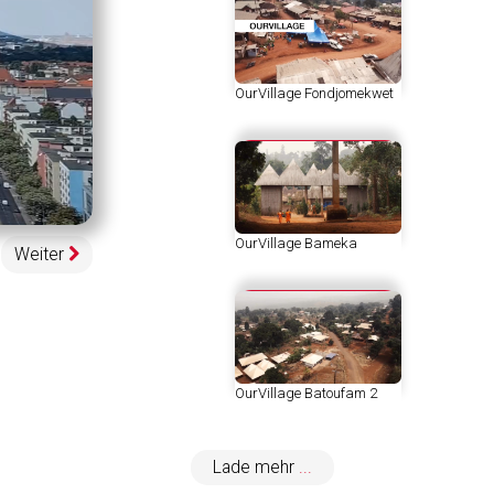
OurVillage Fondjomekwet
egeschwindigkeit
pen
uality
elector
OurVillage Bameka
enu
Weiter
OurVillage Batoufam 2
Lade mehr