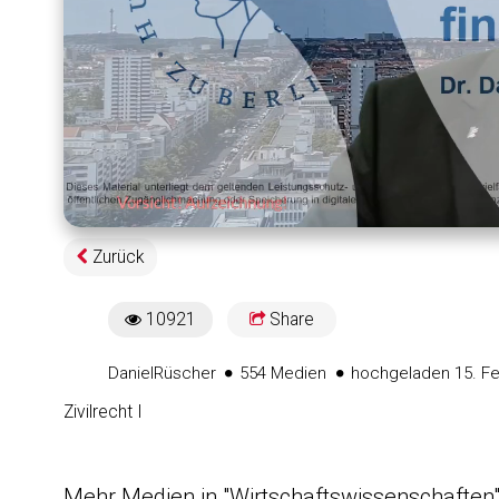
Geladen
:
1.26%
Zurück
10921
Share
10921views
Daniel
Rüscher
554 Medien
hochgeladen 15. Fe
Zivilrecht I
Mehr Medien in "Wirtschaftswissenschaften