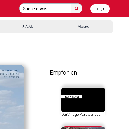
Login
Suche etwas ...
S.A.M.
Moses
Empfohlen
OurVillage Parole a Iosa