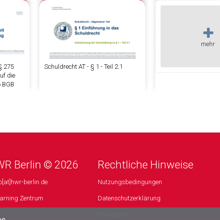
mehr
§ 275
Schuldrecht AT - § 1 - Teil 2.1
f die
6 BGB
R Berlin © 2026
Rechtliche Hinweise
o[at]hwr-berlin.de
Nutzungsbedingungen
arning Zentrum
Datenschutzerklärung
Impressum