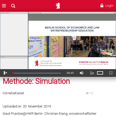
Methode: Simulation
MENÜ
Suche
Login
1x
Verbleibende
-
38:45
Geladen
:
Theater
Wiedergabe
Ton
Wiedergabegeschwi
Voll
0.12%
aus
Methode: Simulation
ZeitÂ
Cornelia
Kaiser
92
Uploaded on:
20. November 2019
Good Practice@HWR Berlin: Christian Klang, wissenschaftlicher