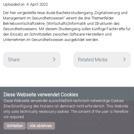
Uploaded on:
4. April 2022
Der hier vorgestellte neue duale Bachelorstudiengang „Digitalisierung und
Management im Gesundheitswesen“ vereint die drei Themenfelder
Betriebswirtschaftslehre, (Wirtschafts)Informatik und Strukturen des
Gesundheitswesens. Mit diesem Studiengang sollen künftige Fachkräfte für
den Einsatz an Schnittstellen zwischen Software-Herstellern und
Unternehmen im Gesundheitswesen ausgebildet werden.
Share
Related Media
Diese Webseite verwendet Cookies
Diese Webseite verwendet ausschließlich technisch notwendige Cookies.
Eine Einwilligung des Nutzers ist demnach nicht erforderlich. This Website
only uses technically necessary cookies. The consent of the user is therefore
HWR Berlin ©
Rechtliche
not required.
2026
Hinweise
Schließen
Alle ablehnen