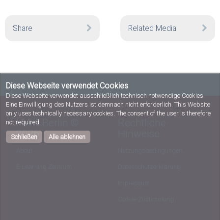
Share
Related Media
Diese Webseite verwendet Cookies
Diese Webseite verwendet ausschließlich technisch notwendige Cookies.
Eine Einwilligung des Nutzers ist demnach nicht erforderlich. This Website
only uses technically necessary cookies. The consent of the user is therefore
HWR Berlin ©
Rechtliche
not required.
2026
Hinweise
Schließen
Alle ablehnen
About
Nutzungsbedingungen
E-Learning Zentrum
Datenschutzerklärung
Impressum
Cookie-Zustimmung