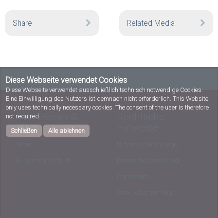
Share
Related Media
Diese Webseite verwendet Cookies
Diese Webseite verwendet ausschließlich technisch notwendige Cookies.
Eine Einwilligung des Nutzers ist demnach nicht erforderlich. This Website
only uses technically necessary cookies. The consent of the user is therefore
HWR Berlin ©
Rechtliche
not required.
2026
Hinweise
Schließen
Alle ablehnen
About
Nutzungsbedingungen
E-Learning Zentrum
Datenschutzerklärung
Impressum
Cookie-Zustimmung