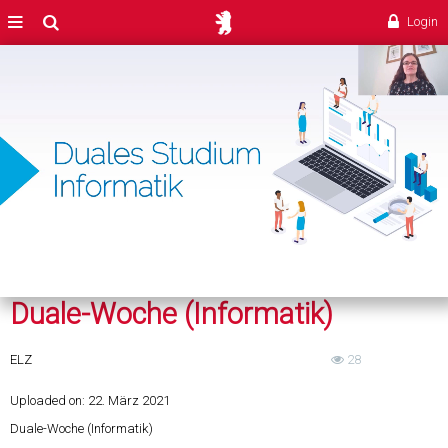
Duale-Woche (Informatik)
MENÜ
Suche
Login
Geladen
:
Ton
Wiedergabegeschwi
0.35%
aus
Duale-Woche (Informatik)
ELZ
28
Uploaded on:
22. März 2021
Duale-Woche (Informatik)