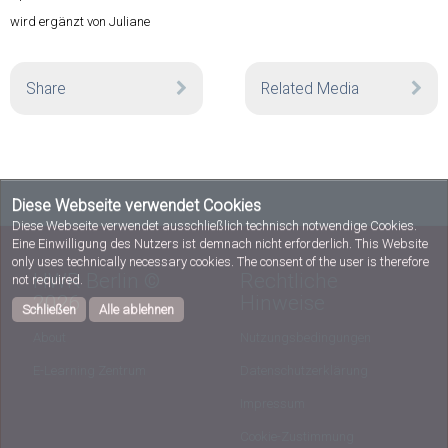
wird ergänzt von Juliane
Share
Related Media
Diese Webseite verwendet Cookies
Diese Webseite verwendet ausschließlich technisch notwendige Cookies.
Eine Einwilligung des Nutzers ist demnach nicht erforderlich. This Website
only uses technically necessary cookies. The consent of the user is therefore
HWR Berlin ©
Rechtliche
not required.
2026
Hinweise
Schließen
Alle ablehnen
About
Nutzungsbedingungen
E-Learning Zentrum
Datenschutzerklärung
Impressum
Cookie-Zustimmung