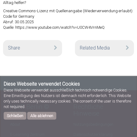
Alltag helfen?
Creative Commons-Lizenz mit Quellenangabe (Wiederverwendung erlaubt):
Code for Germany
Abruf: 30.05.2025
Quelle:
https://www.youtube.com/watch?v=U0CW4VrnMeQ
Share
Related Media
Diese Webseite verwendet Cookies
Diese Webseite verwendet ausschließlich technisch notwendige Cookies.
Eine Einwilligung des Nutzers ist demnach nicht erforderlich. This Website
only uses technically necessary cookies. The consent of the user is therefore
HWR Berlin ©
Rechtliche
not required.
2026
Hinweise
Schließen
Alle ablehnen
About
Nutzungsbedingungen
E-Learning Zentrum
Datenschutzerklärung