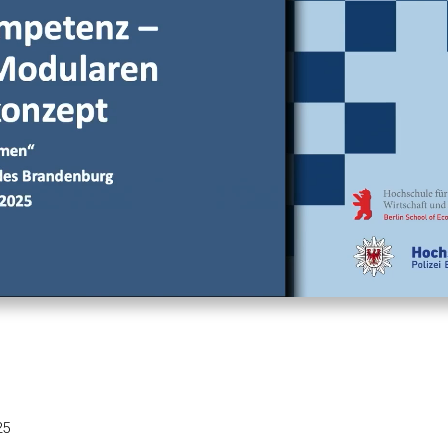
Ton
Wiedergab
O
aus
q
s
m
25