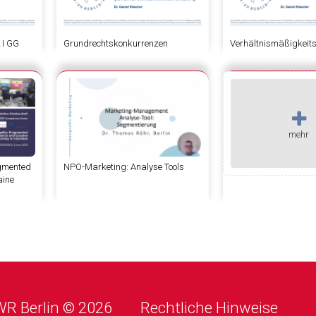
2 I GG
Grundrechtskonkurrenzen
Verhältnismäßigkeit
mehr
ragmented
NPO-Marketing: Analyse Tools
aine
R Berlin © 2026
Rechtliche Hinweise