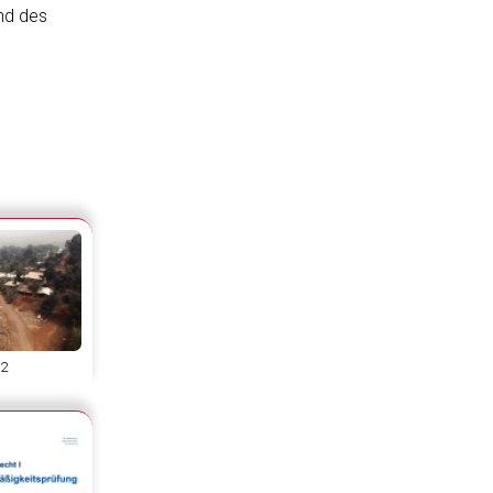
nd des
 2