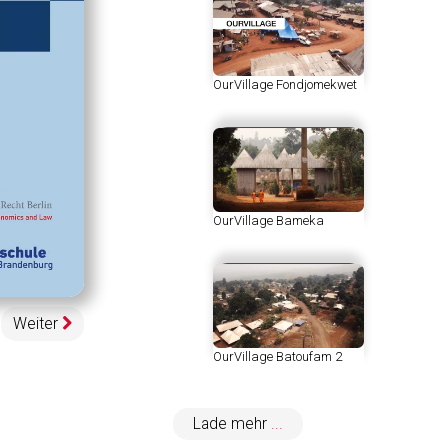
OurVillage Fondjomekwet
OurVillage Bameka
egeschwindigkeit
pen
uality
elector
enu
Weiter
OurVillage Batoufam 2
Lade mehr