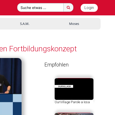
Login
Suche etwas ...
S.A.M.
Moses
n Fortbildungskonzept
Empfohlen
OurVillage Parole a Iosa