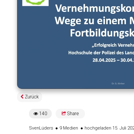
Geladen
:
2.80%
Zurück
140
Share
140views
Sven
Lüders
9 Medien
hochgeladen 15. Juli 20