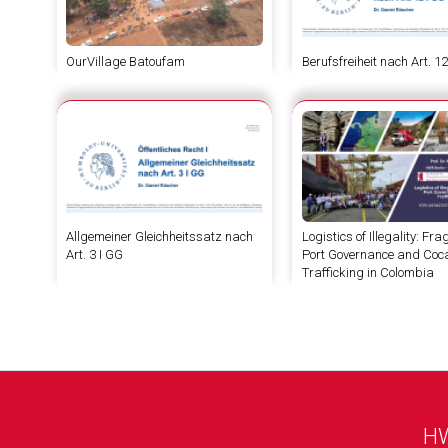
OurVillage Batoufam
Berufsfreiheit nach Art. 1
Allgemeiner Gleichheitssatz nach
Logistics of Illegality: F
Art. 3 I GG
Port Governance and Coc
Trafficking in Colombia
HW