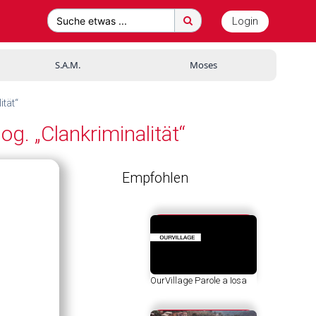
Login
Suche etwas ...
S.A.M.
Moses
tät“
g. „Clankriminalität“
Empfohlen
OurVillage Parole a Iosa