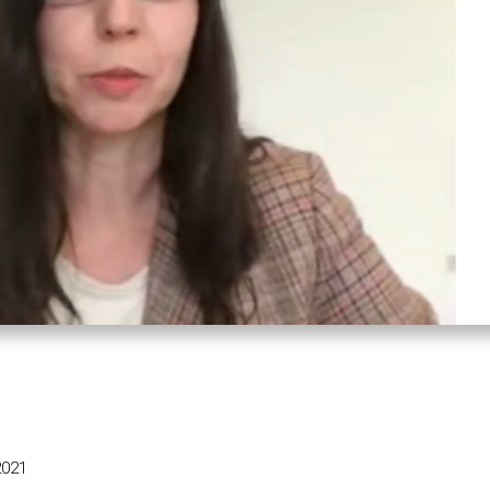
Ton
Wiedergab
O
aus
q
s
m
2021