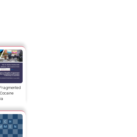
y: Fragmented
 Cocaine
ia