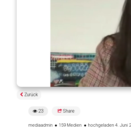
Geladen
:
1.49%
Zurück
23
Share
23views
mediaadmin
159 Medien
hochgeladen 4. Juni 