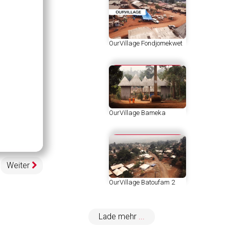
OurVillage Fondjomekwet
OurVillage Bameka
egeschwindigkeit
pen
uality
elector
enu
Weiter
OurVillage Batoufam 2
Lade mehr