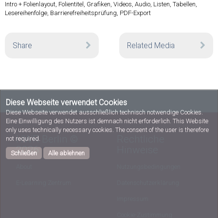
Intro + Folienlayout, Folientitel, Grafiken, Videos, Audio, Listen, Tabellen,
Lesereihenfolge, Barrierefreiheitsprüfung, PDF-Export
Share
Related Media
Diese Webseite verwendet Cookies
Diese Webseite verwendet ausschließlich technisch notwendige Cookies.
Eine Einwilligung des Nutzers ist demnach nicht erforderlich. This Website
only uses technically necessary cookies. The consent of the user is therefore
HWR Berlin ©
Rechtliche
not required.
2026
Hinweise
Schließen
Alle ablehnen
About
Nutzungsbedingungen
E-Learning Zentrum
Datenschutzerklärung
Impressum
Cookie-Zustimmung