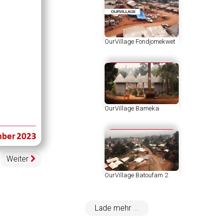
OurVillage Fondjomekwet
OurVillage Bameka
egeschwindigkeit
pen
uality
elector
enu
Weiter
OurVillage Batoufam 2
Lade mehr