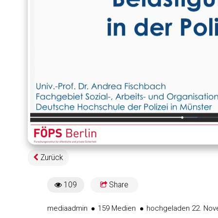
Geladen
:
2.70%
Zurück
109
Share
109views
mediaadmin
159 Medien
hochgeladen 22. Nov