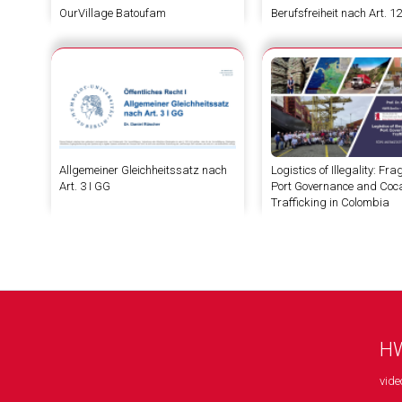
OurVillage Batoufam
Berufsfreiheit nach Art. 1
Allgemeiner Gleichheitssatz nach
Logistics of Illegality: F
Art. 3 I GG
Port Governance and Coc
Trafficking in Colombia
HW
vide