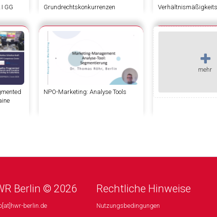
2 I GG
Grundrechtskonkurrenzen
Verhältnismäßigkeit
mehr
ragmented
NPO-Marketing: Analyse Tools
aine
R Berlin © 2026
Rechtliche Hinweise
o[at]hwr-berlin.de
Nutzungsbedingungen