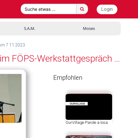
Login
Suche etwas ...
S.A.M.
Moses
vom 7.11.2023
Andrea Fischbach: „Sexuelle Belästigung in der Polizei“. Vortrag beim FÖPS-Werkstattgespräch vom 7.11.2023
Empfohlen
OurVillage Parole a Iosa