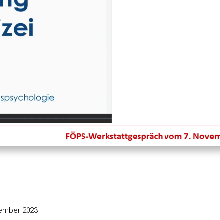
Ton
Wiedergab
O
aus
q
s
m
ember 2023