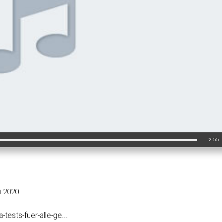
Verbl
-
2:55
Geladen
:
100.00%
ZeitÂ
i 2020
ests-fuer-alle-ge...