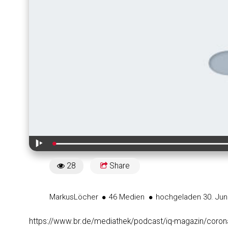
Wiedergabe
28
Share
28views
Markus
Löcher
46 Medien
hochgeladen 30. Jun
https://www.br.de/mediathek/podcast/iq-magazin/corona-t