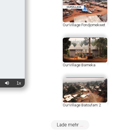
OurVillage Fondjomekwet
OurVillage Bameka
1x
eibende
Ton
Wiedergabegeschwindigkeit
aus
OurVillage Batoufam 2
Lade mehr