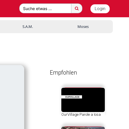
Login
Suche etwas ...
S.A.M.
Moses
Empfohlen
OurVillage Parole a Iosa