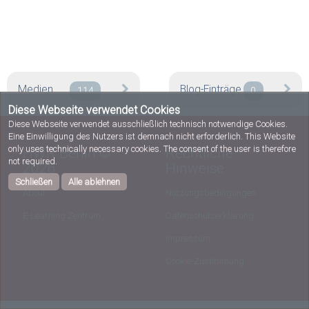
Medien
Blog-Einträge
114
0
Diese Webseite verwendet Cookies
Diese Webseite verwendet ausschließlich technisch notwendige Cookies.
Eine Einwilligung des Nutzers ist demnach nicht erforderlich. This Website
only uses technically necessary cookies. The consent of the user is therefore
HWR Berlin ©
Rechtliche
not required.
2026
Hinweise
Schließen
Alle ablehnen
About
Nutzungsbedingungen
E-Learning Zentrum
Datenschutzerklärung
Impressum
Cookie-Zustimmung