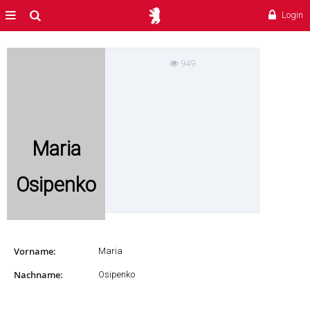
Profil
MENÜ
Suche
Login
949
Maria
Osipenko
Vorname:
Maria
Nachname:
Osipenko